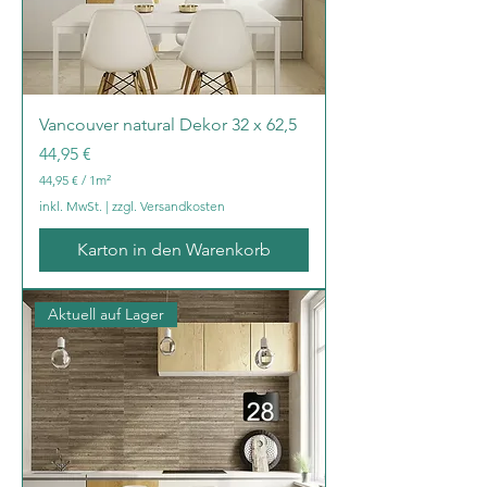
m
e
t
e
r
Vancouver natural Dekor 32 x 62,5
Preis
44,95 €
44,95 €
/
1m²
4
inkl. MwSt.
|
zzgl. Versandkosten
4
,
Karton in den Warenkorb
9
5
€
Aktuell auf Lager
p
r
o
1
Q
u
a
d
r
a