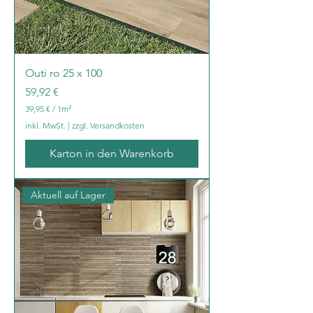
m
e
t
e
r
Outi ro 25 x 100
Preis
59,92 €
39,95 €
/
1m²
3
inkl. MwSt.
|
zzgl. Versandkosten
9
,
Karton in den Warenkorb
9
5
€
Aktuell auf Lager
p
r
o
1
Q
u
a
d
r
a
t