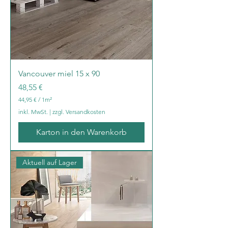
a
t
m
e
t
e
r
Vancouver miel 15 x 90
Preis
48,55 €
44,95 €
/
1m²
4
inkl. MwSt.
|
zzgl. Versandkosten
4
,
Karton in den Warenkorb
9
5
€
Aktuell auf Lager
p
r
o
1
Q
u
a
d