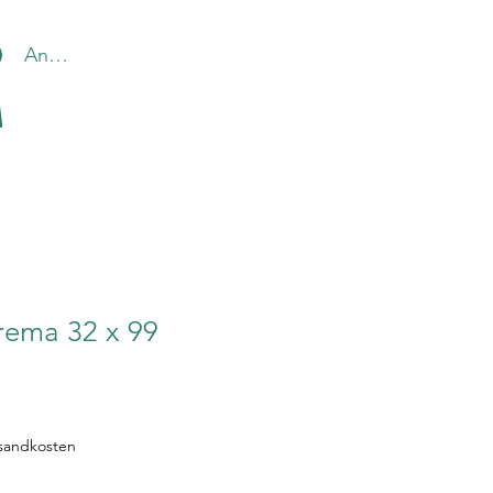
Anmelden
rema 32 x 99
rsandkosten