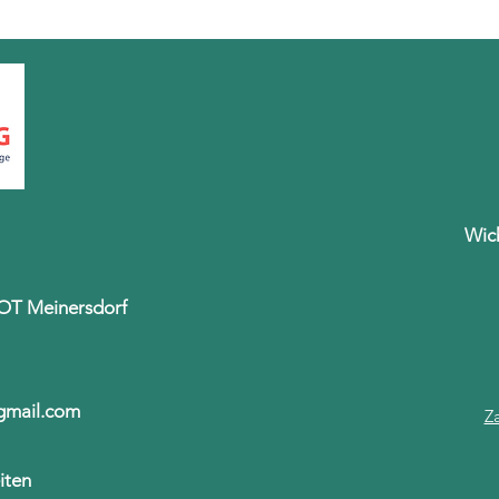
Wic
 OT Meinersdorf
@gmail.com
Z
iten