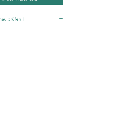
au prüfen !
sich auf volle Karton.
 sich 1,44 m².