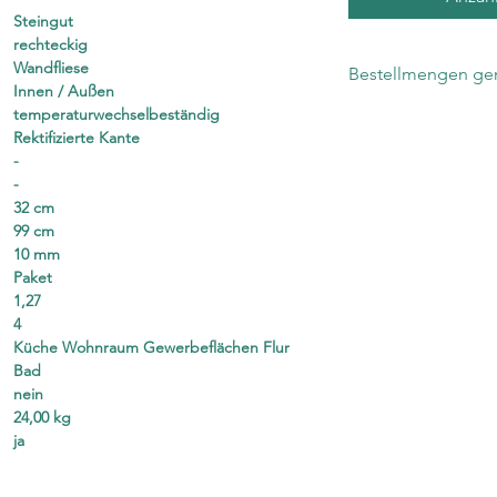
Steingut
rechteckig
Wandfliese
Bestellmengen gen
Innen / Außen
temperaturwechselbeständig
Die Anzahl bezieht 
Rektifizierte Kante
Im Karton befinden
-
-
32 cm
99 cm
10 mm
Paket
1,27
4
Küche Wohnraum Gewerbeflächen Flur
Bad
nein
24,00 kg
ja