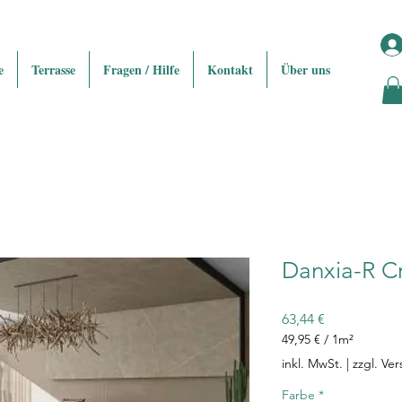
e
Terrasse
Fragen / Hilfe
Kontakt
Über uns
Danxia-R C
Preis
63,44 €
49,95 €
/
1m²
49,95 €
inkl. MwSt.
|
zzgl. Ve
pro
1
Farbe
*