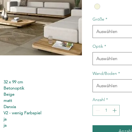
Quadratmeter
Größe
*
Auswählen
Optik
*
Auswählen
Wand/Boden
*
32 x 99 cm
Auswählen
Betonoptik
Beige
Anzahl
*
matt
Danxia
V2 - wenig Farbspiel
ja
ja
Anzah