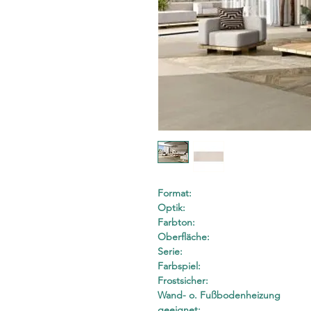
Format:
Optik:
Farbton:
Oberfläche:
Serie:
Farbspiel:
Frostsicher:
Wand- o. Fußbodenheizung
geeignet: