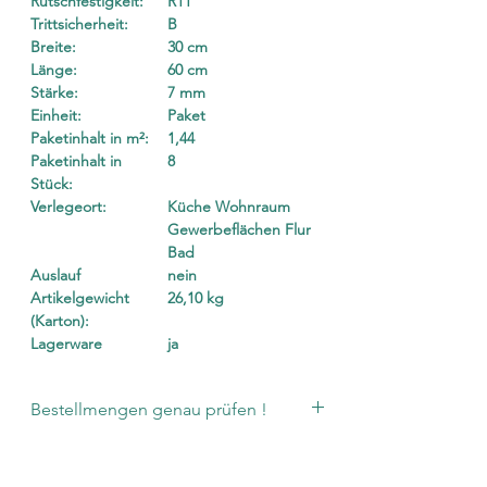
Rutschfestigkeit:
R11
Trittsicherheit:
B
Breite:
30 cm
Länge:
60 cm
Stärke:
7 mm
Einheit:
Paket
Paketinhalt in m²:
1,44
Paketinhalt in
8
Stück:
Verlegeort:
Küche Wohnraum
Gewerbeflächen Flur
Bad
Auslauf
nein
Artikelgewicht
26,10 kg
(Karton):
Lagerware
ja
Bestellmengen genau prüfen !
Die Anzahl bezieht sich auf volle
Karton.