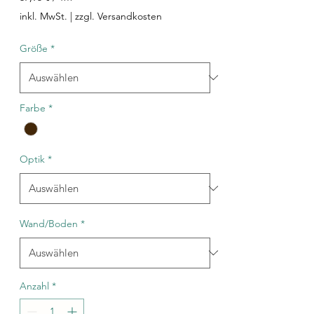
37,95 €
inkl. MwSt.
|
zzgl. Versandkosten
pro
1
Größe
*
Quadratmeter
Farbe
*
Optik
*
Wand/Boden
*
Anzahl
*