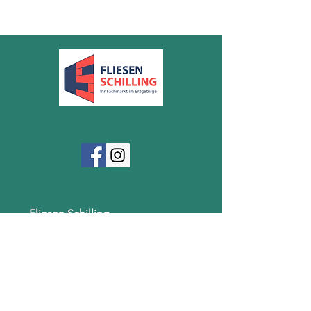
Im Karton befinden sich 1,44 m².
Fliesen Schilling
Schulstraße 18
09235 Burkhardtsdorf / OT Meinersdorf
03721 / 22288