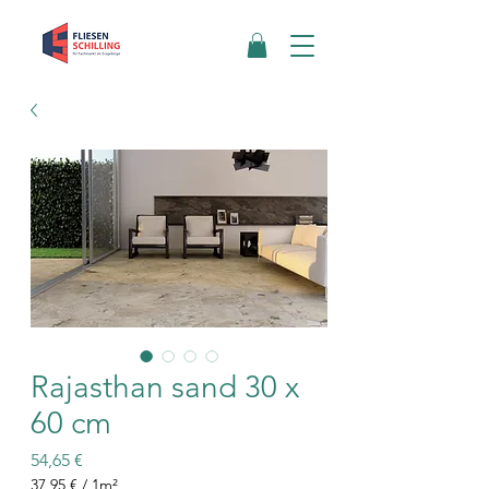
Rajasthan sand 30 x
60 cm
Preis
54,65 €
37,95 €
/
1m²