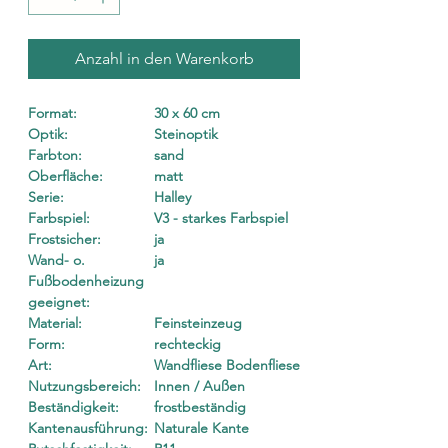
Anzahl in den Warenkorb
Format:
30 x 60 cm
Optik:
Steinoptik
Farbton:
sand
Oberfläche:
matt
Serie:
Halley
Farbspiel:
V3 - starkes Farbspiel
Frostsicher:
ja
Wand- o.
ja
Fußbodenheizung
geeignet:
Material:
Feinsteinzeug
Form:
rechteckig
Art:
Wandfliese Bodenfliese
Nutzungsbereich:
Innen / Außen
Beständigkeit:
frostbeständig
Kantenausführung:
Naturale Kante