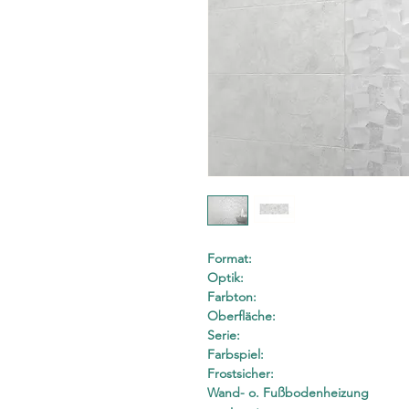
Format:
Optik:
Farbton:
Oberfläche:
Serie:
Farbspiel:
Frostsicher:
Wand- o. Fußbodenheizung