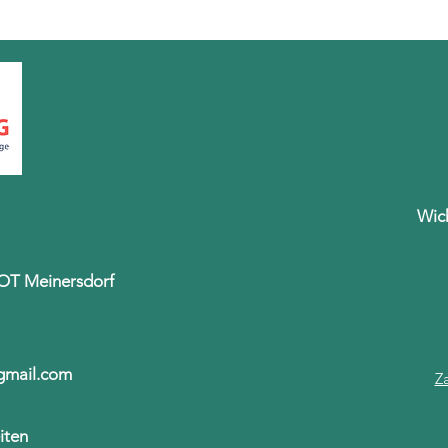
Wic
 OT Meinersdorf
@gmail.com
Z
iten