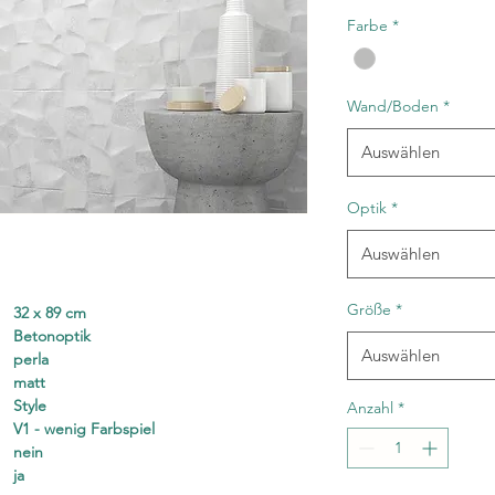
1
Farbe
*
Quadratmeter
Wand/Boden
*
Auswählen
Optik
*
Auswählen
Größe
*
32 x 89 cm
Betonoptik
Auswählen
perla
matt
Style
Anzahl
*
V1 - wenig Farbspiel
nein
ja