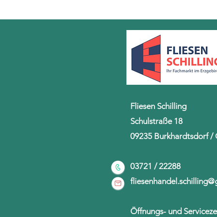
Fliesen Schilling
Schulstraße 18
09235 Burkhardtsdorf /
03721 / 22288
fliesenhandel.schilling
Öffnungs- und Serviceze