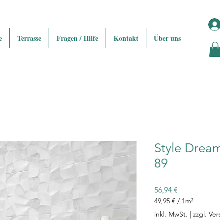
e
Terrasse
Fragen / Hilfe
Kontakt
Über uns
Style Dream
89
Preis
56,94 €
49,95 €
/
1m²
49,95 €
inkl. MwSt.
|
zzgl. Ve
pro