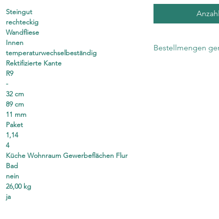
Steingut
Anzah
rechteckig
Wandfliese
Innen
Bestellmengen gen
temperaturwechselbeständig
Rektifizierte Kante
Die Anzahl bezieht 
R9
Im Karton befinden
-
32 cm
89 cm
11 mm
Paket
1,14
4
Küche Wohnraum Gewerbeflächen Flur
Bad
nein
26,00 kg
ja