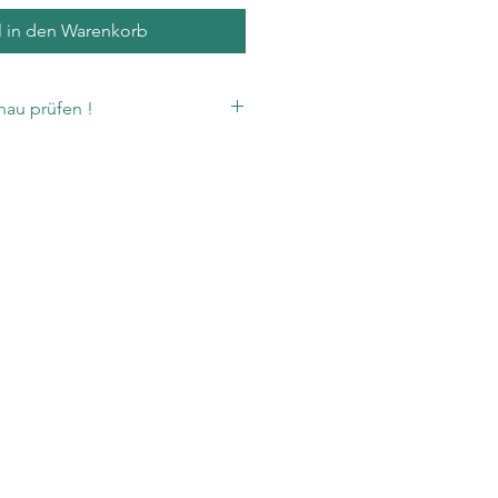
l in den Warenkorb
au prüfen !
sich auf volle Karton.
 sich 1,14 m².